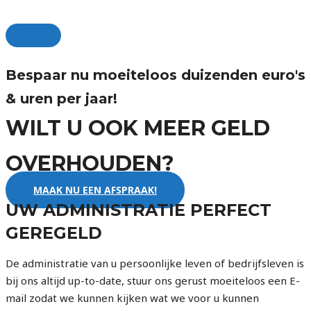
Skip
to
MAIN
content
MENU
Bespaar nu moeiteloos duizenden euro's
& uren per jaar!
WILT U OOK MEER GELD
OVERHOUDEN?
MAAK NU EEN AFSPRAAK!
UW ADMINISTRATIE PERFECT
GEREGELD
De administratie van u persoonlijke leven of bedrijfsleven is
bij ons altijd up-to-date, stuur ons gerust moeiteloos een E-
mail zodat we kunnen kijken wat we voor u kunnen